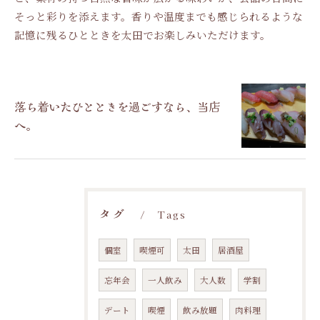
そっと彩りを添えます。香りや温度までも感じられるような
記憶に残るひとときを太田でお楽しみいただけます。
落ち着いたひとときを過ごすなら、当店
へ。
タグ
Tags
個室
喫煙可
太田
居酒屋
忘年会
一人飲み
大人数
学割
デート
喫煙
飲み放題
肉料理