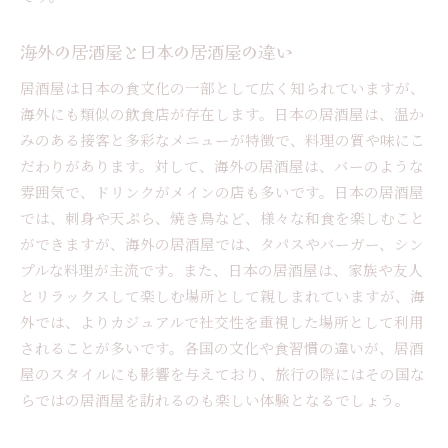
居酒屋でしか味わえない特別メニュー
おすすめの地酒とその楽しみ方
海外の居酒屋と日本の居酒屋の違い
居酒屋での食事をさらに楽しむためのヒント
居酒屋は日本の食文化の一部として広く知られていますが、
居酒屋を通じて広がるコミュニケーションの輪
海外にも類似の飲食店が存在します。日本の居酒屋は、温か
居酒屋での会話を楽しむためのテクニック
みのある接客と多彩なメニューが特徴で、料理の質や味にこ
だわりがあります。対して、海外の居酒屋は、バーのような
友人と絆を深める居酒屋体験
雰囲気で、ドリンクがメインの店も多いです。日本の居酒屋
居酒屋での新しい友達との出会い
では、刺身や天ぷら、焼き鳥など、様々な和食を楽しむこと
地域コミュニティの一員としての居酒屋の役割
ができますが、海外の居酒屋では、タパスやバーガー、シン
居酒屋でのコミュニケーションを円滑にする方
プルな料理が主流です。また、日本の居酒屋は、家族や友人
法
とリラックスして楽しむ場所として親しまれていますが、海
居酒屋を通じて学ぶ日本文化と価値観
外では、よりカジュアルで社交性を重視した場所として利用
されることが多いです。各国の文化や食習慣の違いが、居酒
屋のスタイルにも影響を与えており、旅行の際にはその国な
らではの居酒屋を訪れるのも楽しい体験となるでしょう。