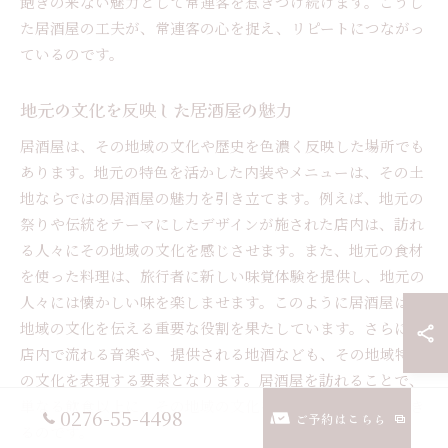
飽きの来ない魅力として常連客を惹きつけ続けます。こうし
た居酒屋の工夫が、常連客の心を捉え、リピートにつながっ
ているのです。
地元の文化を反映した居酒屋の魅力
居酒屋は、その地域の文化や歴史を色濃く反映した場所でも
あります。地元の特色を活かした内装やメニューは、その土
地ならではの居酒屋の魅力を引き立てます。例えば、地元の
祭りや伝統をテーマにしたデザインが施された店内は、訪れ
る人々にその地域の文化を感じさせます。また、地元の食材
を使った料理は、旅行者に新しい味覚体験を提供し、地元の
人々には懐かしい味を楽しませます。このように居酒屋は、
地域の文化を伝える重要な役割を果たしています。さらに、
店内で流れる音楽や、提供される地酒なども、その地域特有
の文化を表現する要素となります。居酒屋を訪れることで、
単なる飲食以上に、その地域の文化を肌で感じることができ
0276-55-4498
ご予約はこちら
るのです。