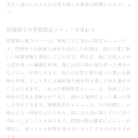
文化と温かい人々との交流を楽しむ貴重な時間となるでしょ
常連客が勧める隠れた名品
う。
初めての居酒屋で驚きの味覚を体験
居酒屋での思いがけない食材との出会い
居酒屋での季節限定メニューを味わう
居酒屋での特別な体験を共有する方法
居酒屋の魅力の一つは、季節ごとに変わる限定メニューで
居酒屋の隠れた魅力地元に愛される理由を探る
す。四季折々の新鮮な食材を活かした料理は、訪れる度に新
地元の人々が集まる居心地の良さ
しい味覚体験を提供してくれます。例えば、春には桜エビや
地元食材を使ったこだわりのメニュー
山菜を使った繊細な料理、夏には旬の魚介類を使った爽やか
情緒あふれる居酒屋の設計とデザイン
なメニューが楽しめます。秋には松茸や栗を使った豊かな風
常連客が通い続ける理由
味の料理、そして冬には鍋料理や焼き物を通じて体を温める
地元の文化を反映した居酒屋の魅力
ことができます。これらの季節限定メニューは、地域ごとの
特色や文化も反映されており、訪れる場所によって違った楽
居酒屋でのコミュニティ形成とその効果
しみ方ができます。季節限定のメニューは、その時期にしか
訪問者が知りたい居酒屋でのおすすめメニュー
味わえない特別なものであり、時には人気が高くすぐに売り
シーズンごとのおすすめ料理
切れてしまうこともあります。訪問の際は事前にメニューを
地元の名物料理とその魅力
確認し、狙っている料理を逃さないようにするのがおすすめ
観光客に人気のある一品料理
です。