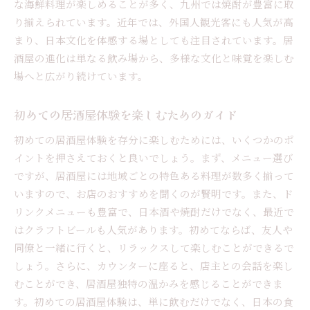
な海鮮料理が楽しめることが多く、九州では焼酎が豊富に取
地元の食材を使用した創作料理
り揃えられています。近年では、外国人観光客にも人気が高
伝統的な料理とモダンなアレンジ
まり、日本文化を体感する場としても注目されています。居
地元の人々に愛される居酒屋の秘密
酒屋の進化は単なる飲み場から、多様な文化と味覚を楽しむ
地域特有の居酒屋イベントとその楽しみ方
場へと広がり続けています。
文化と歴史が薫る居酒屋の魅力
初めての居酒屋体験を楽しむためのガイド
居酒屋選びのポイント多様なスタイルを楽しむコツ
初心者が知っておくべき居酒屋選びのポイント
初めての居酒屋体験を存分に楽しむためには、いくつかのポ
予算に合わせた居酒屋の選び方
イントを押さえておくと良いでしょう。まず、メニュー選び
ですが、居酒屋には地域ごとの特色ある料理が数多く揃って
目的別居酒屋選びのコツ
いますので、お店のおすすめを聞くのが賢明です。また、ド
隠れ家的な居酒屋を見つける方法
リンクメニューも豊富で、日本酒や焼酎だけでなく、最近で
居酒屋の雰囲気を楽しむテクニック
はクラフトビールも人気があります。初めてならば、友人や
地元で人気の居酒屋を見つけるコツ
同僚と一緒に行くと、リラックスして楽しむことができるで
居酒屋での新しい出会いと驚きの味覚体験
しょう。さらに、カウンターに座ると、店主との会話を楽し
居酒屋での偶然の出会いが生む新たな交流
むことができ、居酒屋独特の温かみを感じることができま
居酒屋で初めて試すべき一品料理
す。初めての居酒屋体験は、単に飲むだけでなく、日本の食