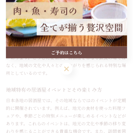
居酒屋が地元の人々に長く愛される理由は、親しみやすさと
ホスピタリティにあります。多くの居酒屋では、常連客との
コミュニケーションを大切にし、温かい雰囲気を作り上げて
います。特に、スタッフが顔馴染みの客に対して個別のサー
ビスを提供することで、まるで自宅にいるような安心感を感
じることができます。また、地元の食材をふんだんに使った
メニューは、地域の特色を活かし、訪れるたびに新鮮な発見
ご予約はこちら
があります。こうした要素が、居酒屋を単なる飲食の場では
なく、地域の文化や人々とのつながりを感じられる特別な場
ご予約はこちら
所としているのです。
地域特有の居酒屋イベントとその楽しみ方
日本各地の居酒屋では、その地域ならではのイベントが定期
的に開催されています。例えば、地元の食材を使った料理フ
ェアや、季節ごとの特別メニューが楽しめるイベントなどが
あります。これらのイベントは、地元の文化や季節の移り変
わりを感じることができる貴重な機会です。また、訪問者同