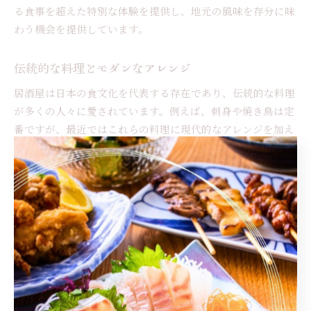
る食事を超えた特別な体験を提供し、地元の風味を存分に味
わう機会を提供しています。
伝統的な料理とモダンなアレンジ
居酒屋は日本の食文化を代表する存在であり、伝統的な料理
が多くの人々に愛されています。例えば、刺身や焼き鳥は定
番ですが、最近ではこれらの料理に現代的なアレンジを加え
る居酒屋が増えています。例えば、刺身に香草やスパイスを
加えた新感覚の一皿や、トリュフオイルをかけた焼き鳥な
ど、驚きと感動を与える料理が提供されています。これによ
り、おなじみの味わいに新しい発見が加わり、訪れるたびに
新しい体験ができるのです。こうしたモダンなアプローチ
は、伝統と革新が融合した魅力を持っており、多くの居酒屋
ファンを引き付けています。
地元の人々に愛される居酒屋の秘密