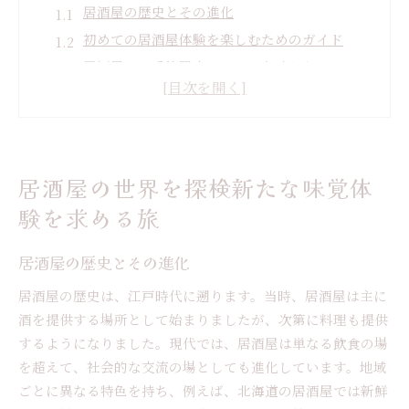
居酒屋の歴史とその進化
初めての居酒屋体験を楽しむためのガイド
居酒屋での季節限定メニューを味わう
海外の居酒屋と日本の居酒屋の違い
居酒屋でのマナーと楽しみ方
居酒屋文化を体感するおすすめの場所
多彩な居酒屋メニューで味わう日本各地の魅力
居酒屋の世界を探検新たな味覚体
地域ごとの特産物を活かしたメニュー紹介
験を求める旅
日本酒とペアリングできる一品料理
居酒屋で楽しむご当地料理の魅力
居酒屋の歴史とその進化
季節の食材を活用したおすすめメニュー
居酒屋の歴史は、江戸時代に遡ります。当時、居酒屋は主に
珍しい食材を使った居酒屋メニュー
酒を提供する場所として始まりましたが、次第に料理も提供
居酒屋での定番料理とその楽しみ方
するようになりました。現代では、居酒屋は単なる飲食の場
を超えて、社会的な交流の場としても進化しています。地域
居酒屋の個性を引き出す地域特有の料理と雰囲気
ごとに異なる特色を持ち、例えば、北海道の居酒屋では新鮮
地域に根付いた居酒屋の雰囲気